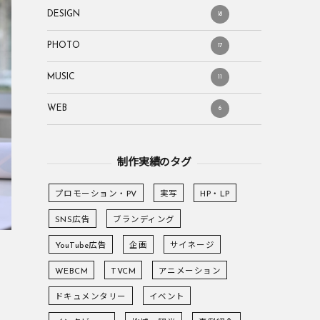
DESIGN
18
PHOTO
17
MUSIC
11
WEB
6
制作実績のタグ
プロモーション・PV
実写
HP・LP
SNS広告
ブランディング
YouTube広告
企画
サイネージ
WEBCM
TVCM
アニメーション
ドキュメンタリー
イベント