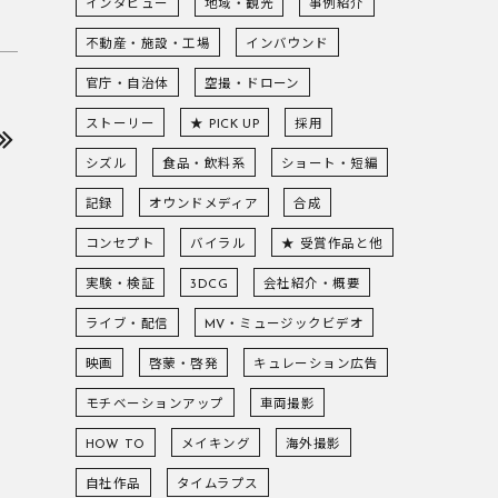
インタビュー
地域・観光
事例紹介
不動産・施設・工場
インバウンド
官庁・自治体
空撮・ドローン
ストーリー
★ PICK UP
採用
シズル
食品・飲料系
ショート・短編
記録
オウンドメディア
合成
コンセプト
バイラル
★ 受賞作品と他
実験・検証
3DCG
会社紹介・概要
ライブ・配信
MV・ミュージックビデオ
映画
啓蒙・啓発
キュレーション広告
モチベーションアップ
車両撮影
HOW TO
メイキング
海外撮影
自社作品
タイムラプス