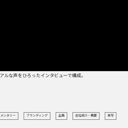
アルな声をひろったインタビューで構成。
ュメンタリー
ブランディング
企画
会社紹介・概要
実写