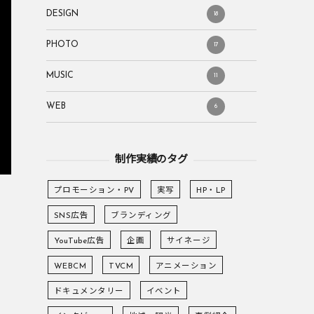
DESIGN
18
PHOTO
17
MUSIC
11
WEB
6
制作実績のタグ
プロモーション・PV
実写
HP・LP
SNS広告
ブランディング
YouTube広告
企画
サイネージ
WEBCM
TVCM
アニメーション
ドキュメンタリー
イベント