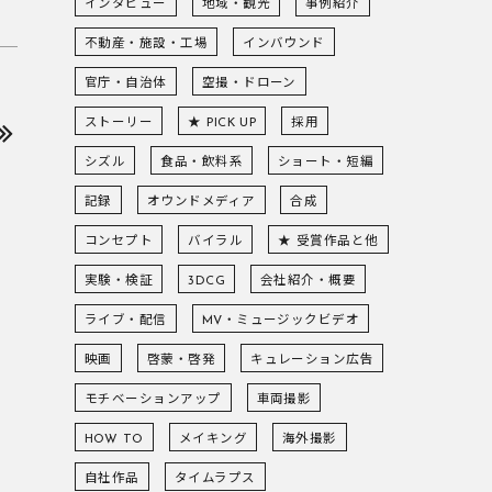
インタビュー
地域・観光
事例紹介
不動産・施設・工場
インバウンド
官庁・自治体
空撮・ドローン
ストーリー
★ PICK UP
採用
シズル
食品・飲料系
ショート・短編
記録
オウンドメディア
合成
コンセプト
バイラル
★ 受賞作品と他
実験・検証
3DCG
会社紹介・概要
ライブ・配信
MV・ミュージックビデオ
映画
啓蒙・啓発
キュレーション広告
モチベーションアップ
車両撮影
HOW TO
メイキング
海外撮影
自社作品
タイムラプス