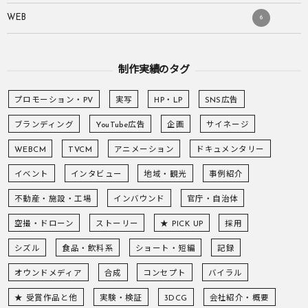
WEB
6
制作実績のタグ
プロモーション・PV
実写
HP・LP
SNS広告
ブランディング
YouTube広告
企画
サイネージ
WEBCM
TVCM
アニメーション
ドキュメンタリー
イベント
インタビュー
地域・観光
事例紹介
不動産・施設・工場
インバウンド
官庁・自治体
空撮・ドローン
ストーリー
★ PICK UP
採用
シズル
食品・飲料系
ショート・短編
記録
オウンドメディア
合成
コンセプト
バイラル
★ 受賞作品と他
実験・検証
3DCG
会社紹介・概要