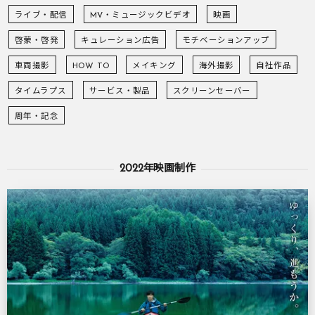
ライブ・配信
MV・ミュージックビデオ
映画
啓蒙・啓発
キュレーション広告
モチベーションアップ
車両撮影
HOW TO
メイキング
海外撮影
自社作品
タイムラプス
サービス・製品
スクリーンセーバー
周年・記念
2022年映画制作