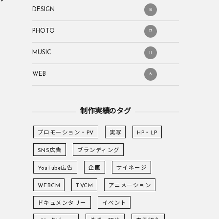
DESIGN
18
PHOTO
17
MUSIC
11
WEB
6
制作実績のタグ
プロモーション・PV
実写
HP・LP
SNS広告
ブランディング
YouTube広告
企画
サイネージ
WEBCM
TVCM
アニメーション
ドキュメンタリー
イベント