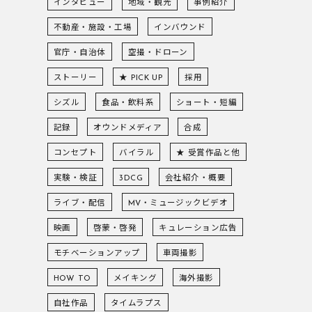
インタビュー
地域・観光
事例紹介
不動産・施設・工場
インバウンド
官庁・自治体
空撮・ドローン
ストーリー
★ PICK UP
採用
シズル
食品・飲料系
ショート・短編
記録
オウンドメディア
合成
コンセプト
バイラル
★ 受賞作品と他
実験・検証
3DCG
会社紹介・概要
ライブ・配信
MV・ミュージックビデオ
映画
啓蒙・啓発
キュレーション広告
モチベーションアップ
車両撮影
HOW TO
メイキング
海外撮影
自社作品
タイムラプス