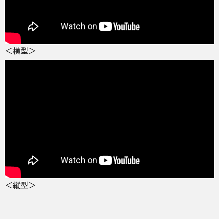
＜横型＞
＜縦型＞