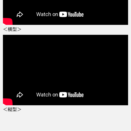
＜横型＞
＜縦型＞