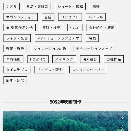
シズル
食品・飲料系
ショート・短編
記録
オウンドメディア
合成
コンセプト
バイラル
★ 受賞作品と他
実験・検証
3DCG
会社紹介・概要
ライブ・配信
MV・ミュージックビデオ
映画
啓蒙・啓発
キュレーション広告
モチベーションアップ
車両撮影
HOW TO
メイキング
海外撮影
自社作品
タイムラプス
サービス・製品
スクリーンセーバー
周年・記念
2022年映画制作