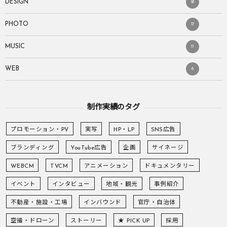
DESIGN
18
PHOTO
17
MUSIC
11
WEB
6
制作実績のタグ
プロモーション・PV
実写
HP・LP
SNS広告
ブランディング
YouTube広告
企画
サイネージ
WEBCM
TVCM
アニメーション
ドキュメンタリー
イベント
インタビュー
地域・観光
事例紹介
不動産・施設・工場
インバウンド
官庁・自治体
空撮・ドローン
ストーリー
★ PICK UP
採用